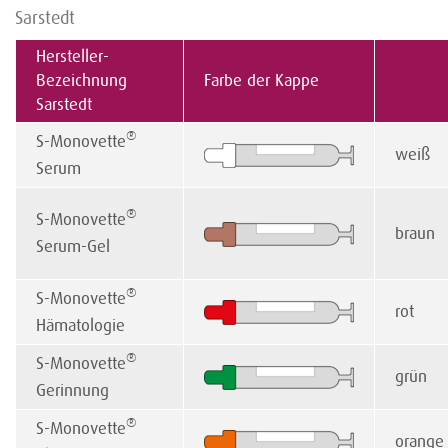
Sarstedt
Hersteller-
Bezeichnung
Farbe der Kappe
Sarstedt
®
S-Monovette
weiß
Serum
®
S-Monovette
braun
Serum-Gel
®
S-Monovette
rot
Hämatologie
®
S-Monovette
grün
Gerinnung
®
S-Monovette
orange