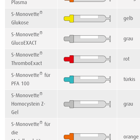
Plasma
®
S-Monovette
gelb
Glukose
®
S-Monovette
grau
GlucoEXACT
®
S-Monovette
rot
ThromboExact
®
S-Monovette
für
türkis
PFA 100
®
S-Monovette
Homocystein Z-
grau
Gel
®
S-Monovette
für
die
orange