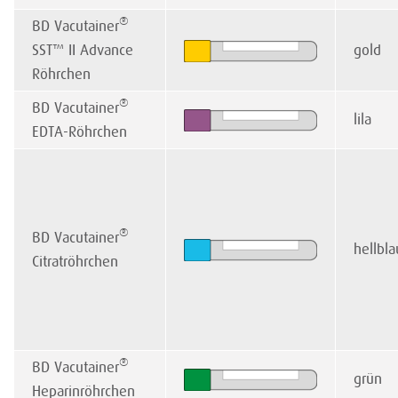
®
BD Vacutainer
SST™ II Advance
gold
Röhrchen
®
BD Vacutainer
lila
EDTA-Röhrchen
®
BD Vacutainer
hellbla
Citratröhrchen
®
BD Vacutainer
grün
Heparinröhrchen