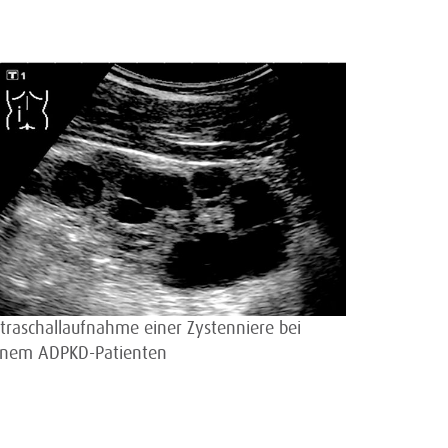
ltraschallaufnahme einer Zystenniere bei
inem ADPKD-Patienten