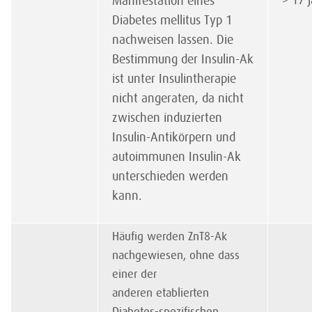
Manifestation eines
> 17 J
Diabetes mellitus Typ 1
nachweisen lassen. Die
Bestimmung der Insulin-Ak
ist unter Insulin­therapie
nicht angeraten, da nicht
zwischen induzierten
Insulin-Antikörpern und
autoimmunen Insulin-Ak
unterschieden werden
kann.
Häufig werden ZnT8-Ak
nachgewiesen, ohne dass
einer der
anderen etablierten
Diabetes-spezifischen