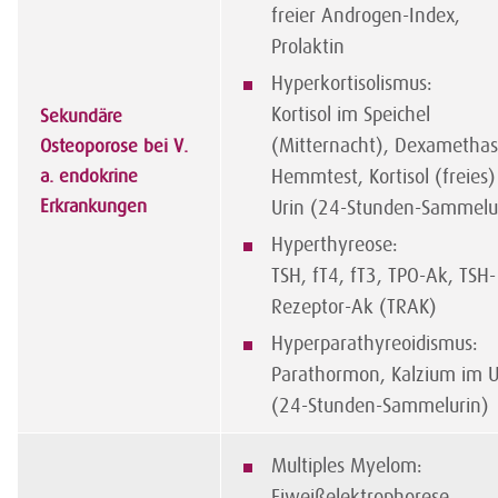
freier Androgen-Index,
Prolaktin
Hyperkortisolismus:
Kortisol im Speichel
Sekundäre
(Mitternacht), Dexametha
Osteoporose bei V.
a. endokrine
Hemmtest, Kortisol (freies)
Erkrankungen
Urin (24-Stunden-Sammelu
Hyperthyreose:
TSH, fT4, fT3, TPO-Ak, TSH-
Rezeptor-Ak (TRAK)
Hyperparathyreoidismus:
Parathormon, Kalzium im U
(24-Stunden-Sammelurin)
Multiples Myelom:
Eiweißelektrophorese,