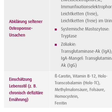
Immunfixationselektrophor
Leichtketten (freie),
Leichtketten (freie) im Urin
Abklärung seltener
Osteoporose-
Systemische Mastozytose:
Ursachen
Tryptase
Zöliakie:
Transglutaminase-Ak (IgA);
IgA-Mangel: Transglutamin
Ak (IgG)
ß-Carotin, Vitamin B-12, Holo-
Einschätzung
Transcobalamin (Holo-TC),
Lebensstil (z. B.
Methylmalonsäure, Folsäure,
chronisch defizitäre
Homocystein,
Ernährung)
Ferritin