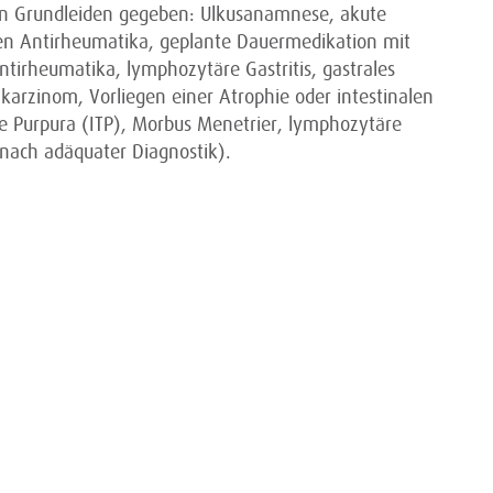
den Grundleiden gegeben: Ulkusanamnese, akute
len Antirheumatika, geplante Dauermedikation mit
ntirheumatika, lymphozytäre Gastritis, gastrales
arzinom, Vorliegen einer Atrophie oder intestinalen
e Purpura (ITP), Morbus Menetrier, lymphozytäre
nach adäquater Diagnostik).